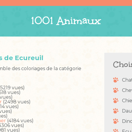
1001 Animaux
s de Ecureuil
Choi
mble des coloriages de la catégorie
Cha
(5219 vues)
Che
618 vues)
vues)
Chi
r
(2498 vues)
14 vues)
Dau
vues)
es)
mer
(4184 vues)
Din
3306 vues)
981 vues)
Ecu