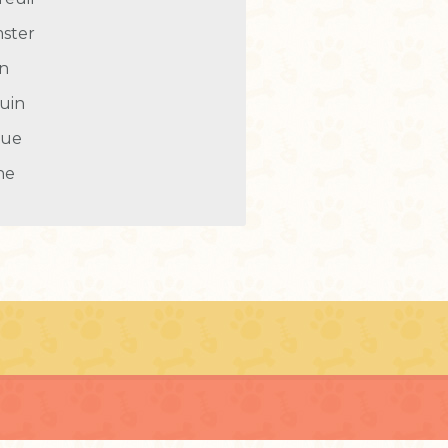
ster
in
uin
tue
he