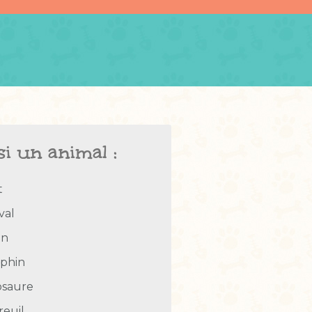
si un animal :
t
val
en
phin
osaure
reuil