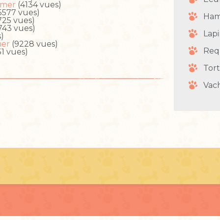
imer
(4134 vues)
5577 vues)
Ham
725 vues)
743 vues)
Lap
)
mer
(9228 vues)
Req
51 vues)
Tor
Vac