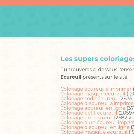
Les supers coloriage
Tu trouveras ci-dessous l'ense
Ecureuil
présents sur le site.
Coloriage écureuil à imprimer
Coloriage masque ecureuil
(12
Coloriage codé écureuil
(2835 
Coloriage d'écureuil a imprime
Coloriage ecureuil en ligne
(37
Coloriage petit ecureuil
(2059 
Coloriage un ecureuil
(2682 vu
Coloriage d'un écureuil impri
Coloriage d'écureuil en ligne
(
Coloriage magique ecureuil
(1