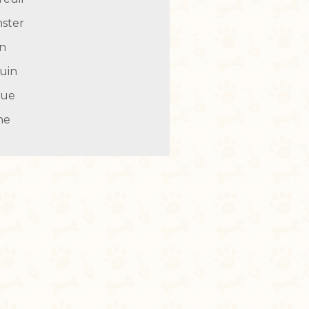
ster
in
uin
tue
he