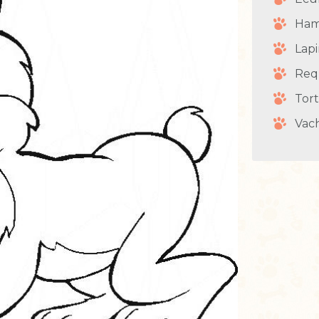
Ham
Lap
Req
Tor
Vac