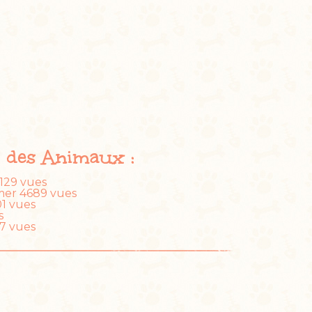
r des Animaux :
129 vues
mer
4689 vues
1 vues
s
7 vues