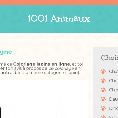
1001 Animaux
igne
Choi
imé ce
Coloriage lapins en ligne
, et toi
ser ton avis à propos de
ce coloriage
en
Cha
 autre dans la même catégorie (Lapin).
Che
Chi
Dau
Din
Ecu