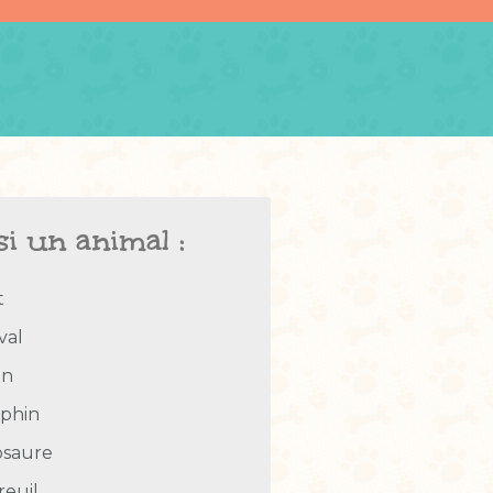
si un animal :
t
val
en
phin
osaure
reuil